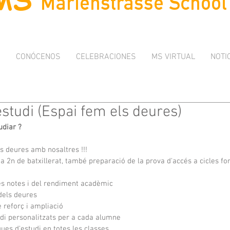
I
CONÓCENOS
CELEBRACIONES
MS VIRTUAL
NOTI
estudi (Espai fem els deures)
udiar ?
ls deures amb nosaltres !!!
a 2n de batxillerat, també preparació de la prova d'accés a cicles fo
les notes i del rendiment acadèmic
dels deures
 reforç i ampliació
udi personalitzats per a cada alumne
ues d'estudi en totes les classes