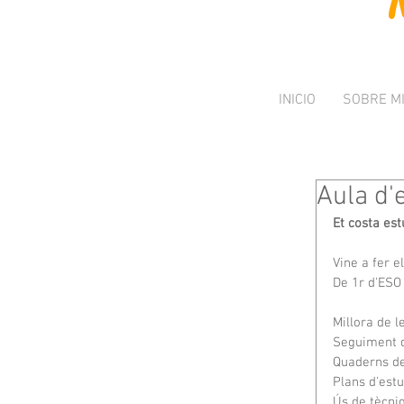
INICIO
SOBRE M
Aula d'
Et costa est
Vine a fer e
De 1r d'ESO 
Millora de 
Seguiment 
Quaderns de
Plans d'est
Ús de tècniq