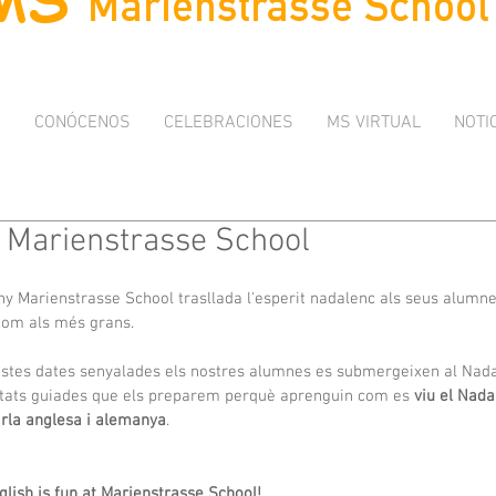
I
CONÓCENOS
CELEBRACIONES
MS VIRTUAL
NOTI
 Marienstrasse School
y Marienstrasse School trasllada l'esperit nadalenc als seus alumnes
com als més grans.
stes dates senyalades els nostres alumnes es submergeixen al Nadal
vitats guiades que els preparem perquè aprenguin com es 
viu el Nadal
arla anglesa i alemanya
.
lish is fun at Marienstrasse School!