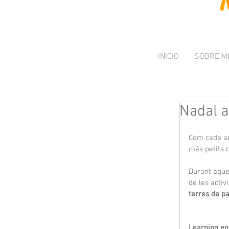
INICIO
SOBRE M
Nadal a
Com cada an
més petits 
Durant aque
de les acti
terres de p
Learning eng