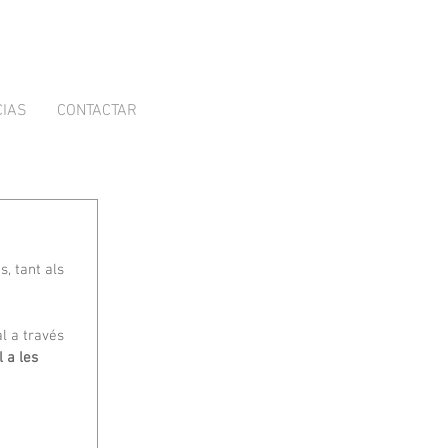
CIAS
CONTACTAR
, tant als 
 a través 
 a les 