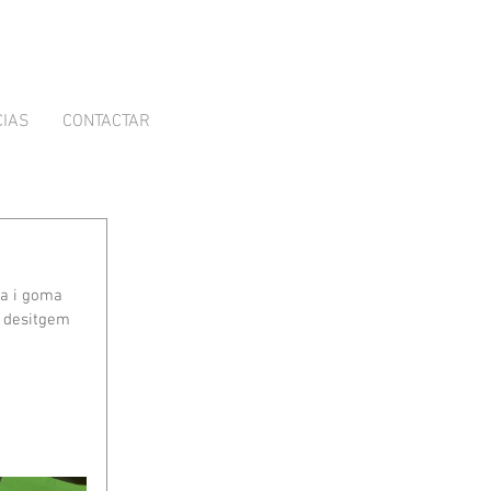
CIAS
CONTACTAR
ta i goma 
s desitgem 