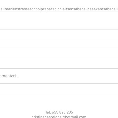
ell
marienstrasseschool
preparacionieltsensabadell
caeexamsabadell
omentari...
Tel.
655 828 235
cristinabarcelona@hotmail.com